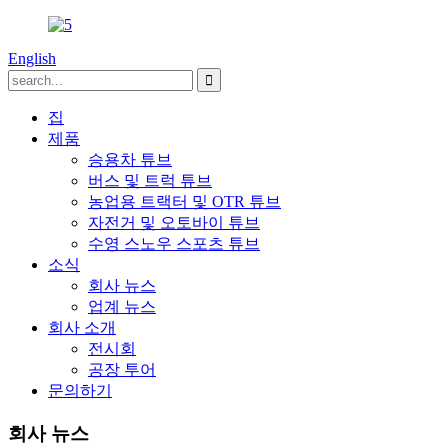
English
집
제품
승용차 튜브
버스 및 트럭 튜브
농업용 트랙터 및 OTR 튜브
자전거 및 오토바이 튜브
수영 스노우 스포츠 튜브
소식
회사 뉴스
업계 뉴스
회사 소개
전시회
공장 투어
문의하기
회사 뉴스