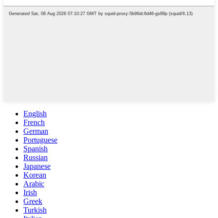
English
French
German
Portuguese
Spanish
Russian
Japanese
Korean
Arabic
Irish
Greek
Turkish