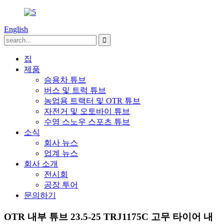
English
집
제품
승용차 튜브
버스 및 트럭 튜브
농업용 트랙터 및 OTR 튜브
자전거 및 오토바이 튜브
수영 스노우 스포츠 튜브
소식
회사 뉴스
업계 뉴스
회사 소개
전시회
공장 투어
문의하기
OTR 내부 튜브 23.5-25 TRJ1175C 고무 타이어 내