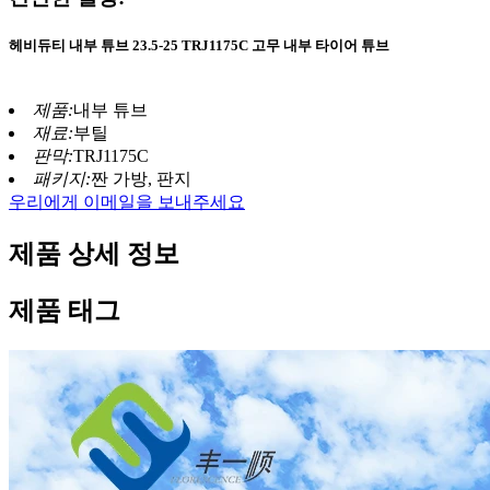
헤비듀티 내부 튜브 23.5-25 TRJ1175C 고무 내부 타이어 튜브
제품:
내부 튜브
재료:
부틸
판막:
TRJ1175C
패키지:
짠 가방, 판지
우리에게 이메일을 보내주세요
제품 상세 정보
제품 태그