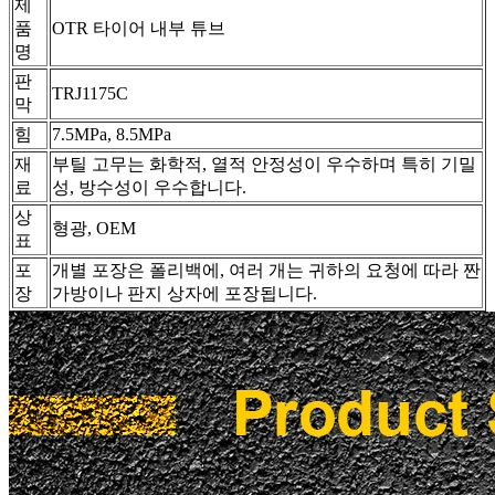
제
품
OTR 타이어 내부 튜브
명
판
TRJ1175C
막
힘
7.5MPa, 8.5MPa
재
부틸 고무는 화학적, 열적 안정성이 우수하며 특히 기밀
료
성, 방수성이 우수합니다.
상
형광, OEM
표
포
개별 포장은 폴리백에, 여러 개는 귀하의 요청에 따라 짠
장
가방이나 판지 상자에 포장됩니다.