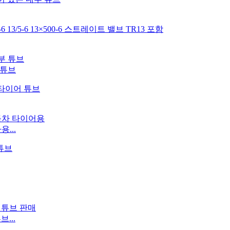
부 튜브
...
브...