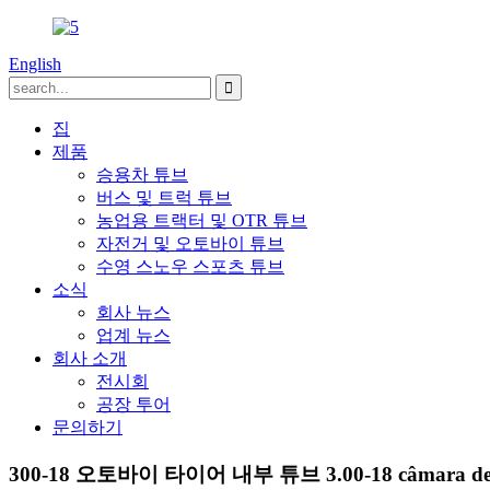
English
집
제품
승용차 튜브
버스 및 트럭 튜브
농업용 트랙터 및 OTR 튜브
자전거 및 오토바이 튜브
수영 스노우 스포츠 튜브
소식
회사 뉴스
업계 뉴스
회사 소개
전시회
공장 투어
문의하기
300-18 오토바이 타이어 내부 튜브 3.00-18 câmara de ar