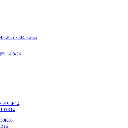
195R14
R16