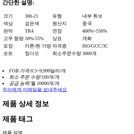
간단한 설명:
크기
300-21
유형
내부 튜브
색상
검은색
원산지
중국
판막
TR4
연장
400%~550%
고무 함량
18%-55%
상표
개화
포장
카톤/짠 가방
자격증
ISO/GCC/3C
포트
칭다오
최소주문수량
3000개
FOB 가격:
0.5~9,999달러/개
최소 주문 수량:
100개/개
공급 능력:
월 10000개/개
우리에게 이메일을 보내주세요
제품 상세 정보
제품 태그
제품 설명