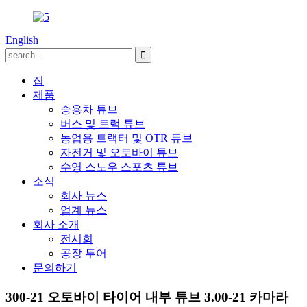
English
집
제품
승용차 튜브
버스 및 트럭 튜브
농업용 트랙터 및 OTR 튜브
자전거 및 오토바이 튜브
수영 스노우 스포츠 튜브
소식
회사 뉴스
업계 뉴스
회사 소개
전시회
공장 투어
문의하기
300-21 오토바이 타이어 내부 튜브 3.00-21 카마라